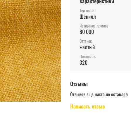
Характеристики
Тип ткани
Шенилл
Истирание, циклов
80 000
Оттенок
жёлтый
Плотность
320
Отзывы
Отзывов еще никто не оставлял
Написать отзыв