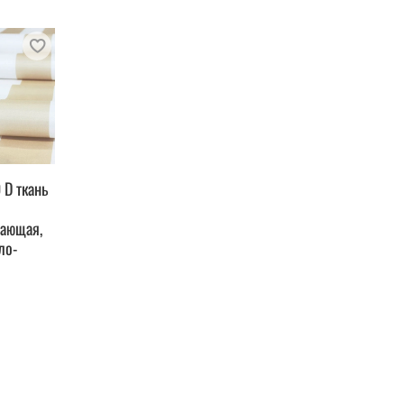
 D ткань
вающая,
ло-