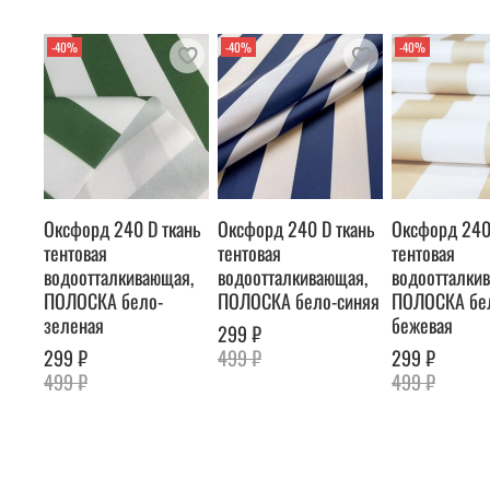
-40%
-40%
-40%
Оксфорд 240 D ткань
Оксфорд 240 D ткань
Оксфорд 240
тентовая
тентовая
тентовая
водоотталкивающая,
водоотталкивающая,
водоотталки
ПОЛОСКА бело-
ПОЛОСКА бело-синяя
ПОЛОСКА бе
зеленая
бежевая
299 ₽
299 ₽
499 ₽
299 ₽
499 ₽
499 ₽